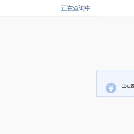
正在查询中
正在